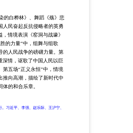
京人民大会堂隆重举行。习近平、李强、赵
名中外人士一起观看晚会，共同纪念这个光
“铭记历史 缅怀先烈 珍爱和平 开创未
长城造型象征着中华民族不屈的精神脊梁。
战士老同志代表献花。随后，老战士老同
，向他们致以崇高敬意。
导同志步入大礼堂，同抗战老战士老同志代