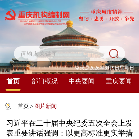
今天是2026年8月9日星期日
首页
部门概况
中央要闻
重庆要闻
首页
>
图片新闻
习近平在二十届中央纪委五次全会上发
表重要讲话强调：以更高标准更实举措