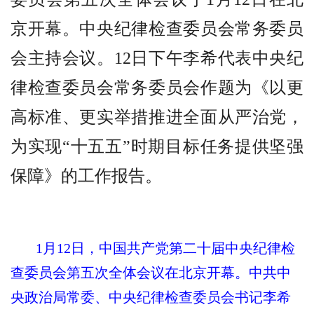
京开幕。中央纪律检查委员会常务委员
会主持会议。12日下午李希代表中央纪
律检查委员会常务委员会作题为《以更
高标准、更实举措推进全面从严治党，
为实现“十五五”时期目标任务提供坚强
保障》的工作报告。
1月12日，中国共产党第二十届中央纪律检
查委员会第五次全体会议在北京开幕。中共中
央政治局常委、中央纪律检查委员会书记李希