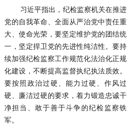
习近平指出，纪检监察机关在推进
党的自我革命、全面从严治党中责任重
大、使命光荣，要坚定维护党的团结统
一，坚定捍卫党的先进性纯洁性。要持
续加强纪检监察工作规范化法治化正规
化建设，不断提高监督执纪执法质效。
要按照政治过硬、能力过硬、作风过
硬、廉洁过硬的要求，着力锻造忠诚干
净担当、敢于善于斗争的纪检监察铁
军。