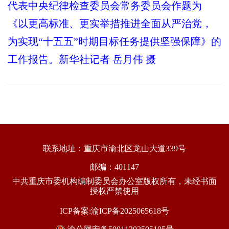
代表中央纪律检查委员会常务委员会作题为
《以更高标准、更实举措推进全面从严治党，
为实现“十五五”时期目标任务提供坚强保障》的
工作报告。新华社记者 岳月伟 摄
联系地址：重庆市渝北区龙山大道339号
邮编：401147
中共重庆市委机构编制委员会办公室版权所有，未经书面
授权严禁使用
ICP备案:渝ICP备2025065618号