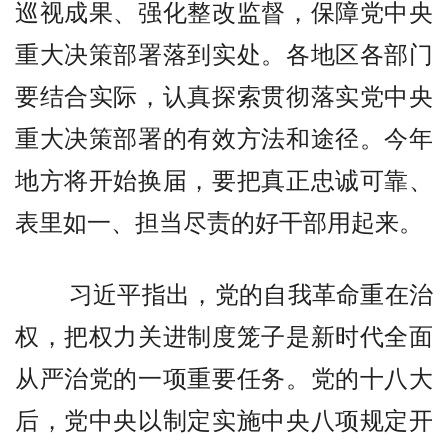
巡视成果、强化整改监督，保障党中央
重大决策部署落到实处。各地区各部门
要结合实际，认真探索贯彻落实党中央
重大决策部署的有效方法和途径。今年
地方将开始换届，要把真正忠诚可靠、
表里如一、担当尽责的好干部用起来。
习近平指出，党的自我革命重在治
权，把权力关进制度笼子是新时代全面
从严治党的一项重要任务。党的十八大
后，党中央以制定实施中央八项规定开