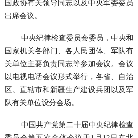
国政协有关领导同志以及中央军委委员
出席会议。
中央纪律检查委员会委员，中央和
国家机关各部门、各人民团体、军队有
关单位主要负责同志等参加会议。会议
以电视电话会议形式举行，各省、自治
区、直辖市和新疆生产建设兵团以及军
队有关单位设分会场。
中国共产党第二十届中央纪律检查
委员会第五次全体会议于1月12日在北