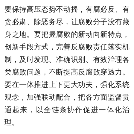
要保持高压态势不动摇，有腐必反、有
贪必肃、除恶务尽，让腐败分子没有藏
身之地。要把握腐败的新动向新特点，
创新手段方式，完善反腐败责任落实机
制，及时发现、准确识别、有效治理各
类腐败问题，不断提高反腐败穿透力。
要在一体推进上下更大功夫，强化系统
观念，加强联动配合，把各方面监督贯
通起来，以全链条协作促进一体化治
理。