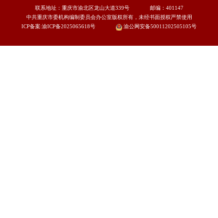
主 任：
龚建海
构设置
副主任：
何正清
县编办
一级巡视员：
冯
委网站
市委市政府网站
联系地址：重庆市渝北
中共重庆市委机构编制委