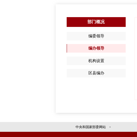
首页
部
编
编