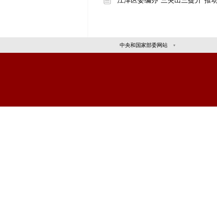
制定《条例
机构编制工
市委编办深
市委编办推
潼南区“六